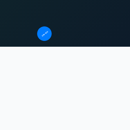
🔗
武林风一龙vs播求
建业vs恒大
大连有球队吗
广西排球队
英超球队队服照片
赛事中心
卡卡在球队穿
2026赛季赛事预告
关注克鲁塞球队每一场比赛，不错过任何精彩瞬间。查看赛
程安排、比赛时间和实时状态。